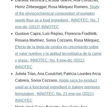
Daniela Verónica Escobar Gianni, Ana Curutchet,
Heinz Zirbesegger, Rosa Márquez Romero,
Study
of the physicochemical composition of pumpkin
seeds flour as a food ingredient
,
INNOTEC: No. 7
ene-dic (2012): INNOTEC
Gustavo Capra, Luis Repiso, Florencia Fradiletti,
Rosana Martínez, Sonia Cozzano, Rosa Márquez,
Efecto de la dieta de cerdos en crecimiento sobre
el valor nutritivo y la aptitud tecnológica de la carne
y grasa
,
INNOTEC: No. 6 ene-dic (2011):
INNOTEC
Julieta Trías, Ana Curutchet, Patricia Lourdes Arcia
Cabrera, Sonia Cozzano,
Apple juice by-product
used as a functional ingredient in bakery premixes
formulation
,
INNOTEC: No. 21 ene-jun (2021):
INNOTEC