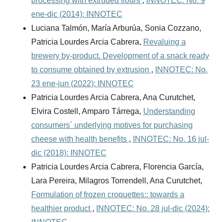
processing with extruded flours
,
INNOTEC: No. 9
ene-dic (2014): INNOTEC
Luciana Talmón, María Arburúa, Sonia Cozzano,
Patricia Lourdes Arcia Cabrera,
Revaluing a
brewery by-product. Development of a snack ready
to consume obtained by extrusion
,
INNOTEC: No.
23 ene-jun (2022): INNOTEC
Patricia Lourdes Arcia Cabrera, Ana Curutchet,
Elvira Costell, Amparo Tárrega,
Understanding
consumers´ underlying motives for purchasing
cheese with health benefits
,
INNOTEC: No. 16 jul-
dic (2018): INNOTEC
Patricia Lourdes Arcia Cabrera, Florencia García,
Lara Pereira, Milagros Torrendell, Ana Curutchet,
Formulation of frozen croquettes:: towards a
healthier product
,
INNOTEC: No. 28 jul-dic (2024):