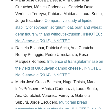
María José Crosa Balestra, Ana Curia, Ana
Curutchet, Mónica Cadenazzi, Gabriela Dotta,
Verónica Ferreyra, Fabiana Maidana, Laura Souto,
Jorge Escudero,
Comparative study of lipidic
stability of soybean, sorghum, oat, bran and wheat
germ flours with and without extrusion
,
INNOTEC:
No. 8 ene-dic (2013): INNOTEC
Daniela Escobar, Patricia Arcia, Ana Curutchet,
Ronny Pelaggio, Pedro Urrestarazu, Rosa
Márquez Romero,
Influence of transglutaminase on
the yield of Uruguayan dambo cheese
,
INNOTEC:
No. 9 ene-dic (2014): INNOTEC
María José Crosa Balestra, Hugo Tihista, María
Inés Próspero, Mónica Cadenazzi, Laura Souto,
Ana Curutchet, Verónica Ferreyra, Gabriela
Suburú, Jorge Escudero,
Multigrain bread