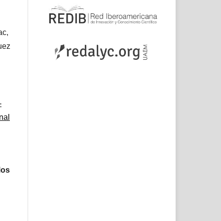
ac,
uez
-
nal
los