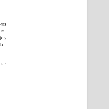
l
eros
que
jo y
ta
izar