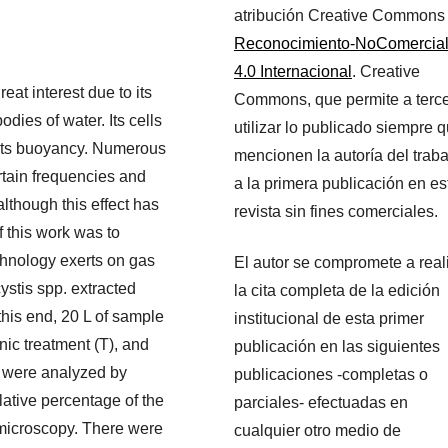
atribución Creative Commons
Reconocimiento-NoComercia
4.0 Internacional
. Creative
eat interest due to its
Commons, que permite a terc
odies of water. Its cells
utilizar lo publicado siempre 
e its buoyancy. Numerous
mencionen la autoría del traba
ertain frequencies and
a la primera publicación en es
lthough this effect has
revista sin fines comerciales.
f this work was to
echnology exerts on gas
El autor se compromete a real
ystis spp. extracted
la cita completa de la edición
his end, 20 L of sample
institucional de esta primer
ic treatment (T), and
publicación en las siguientes
e were analyzed by
publicaciones -completas o
lative percentage of the
parciales- efectuadas en
n microscopy. There were
cualquier otro medio de