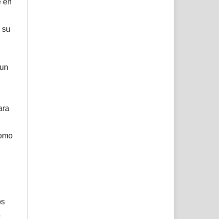
e en
 su
 un
ara
como
os
o