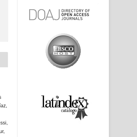
s
íaz,
ssi,
ur,