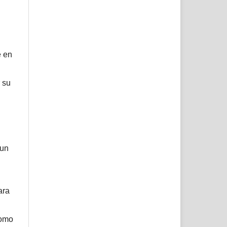
e en
 su
 un
ara
como