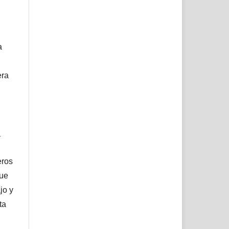
a
era
l
eros
que
jo y
ta