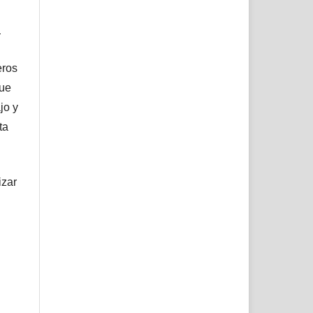
l
eros
que
jo y
ta
izar