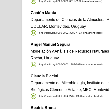
http://orcid.org/0000-0003-0511-0586 (unauthenticated)
Gastón Manta
Departamento de Ciencias de la Atmósfera, F
UDELAR, Montevideo, Uruguay
http://orcid.org/0000-0002-3089-4733 (unauthenticated)
Ángel Manuel Segura
Modelación y Análisis de Recursos Natura
Rocha, Uruguay
http://orcid.org/0000-0002-1989-8899 (unauthenticated)
Claudia Piccini
Departamento de Microbiología, Instituto de 
Biológicas Clemente Estable, MEC, Montevi
http://orcid.org/0000-0002-2762-1953 (unauthenticated)
Beatriz Brena