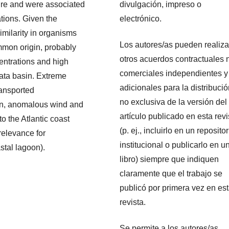
divulgación, impreso o
ure and were associated
electrónico.
ations. Given the
milarity in organisms
Los autores/as pueden realiza
mmon origin, probably
otros acuerdos contractuales 
entrations and high
comerciales independientes y
lata basin. Extreme
adicionales para la distribuci
ransported
no exclusiva de la versión del
on, anomalous wind and
artículo publicado en esta revi
to the Atlantic coast
(p. ej., incluirlo en un repositor
relevance for
institucional o publicarlo en u
stal lagoon).
libro) siempre que indiquen
claramente que el trabajo se
publicó por primera vez en es
revista.
Se permite a los autores/as