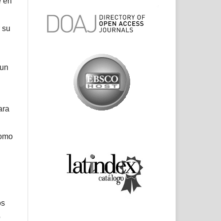
e en
 su
 un
ara
como
os
o