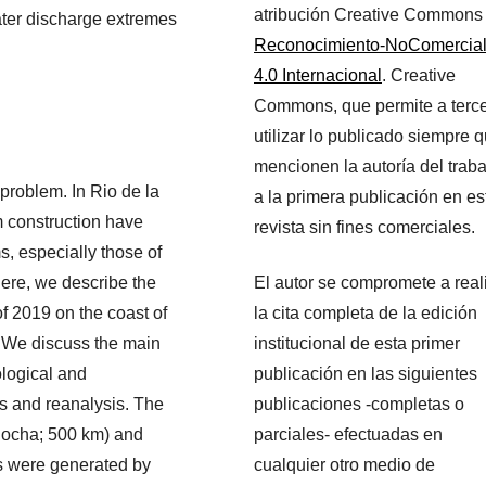
atribución Creative Commons
ater discharge extremes
Reconocimiento-NoComercia
4.0 Internacional
. Creative
Commons, que permite a terc
utilizar lo publicado siempre 
mencionen la autoría del traba
problem. In Rio de la
a la primera publicación en es
m construction have
revista sin fines comerciales.
, especially those of
El autor se compromete a real
re, we describe the
la cita completa de la edición
f 2019 on the coast of
institucional de esta primer
. We discuss the main
publicación en las siguientes
logical and
publicaciones -completas o
s and reanalysis. The
parciales- efectuadas en
Rocha; 500 km) and
cualquier otro medio de
s were generated by