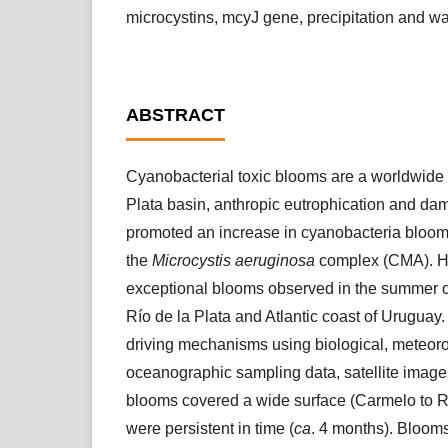
microcystins, mcyJ gene, precipitation and w
ABSTRACT
Cyanobacterial toxic blooms are a worldwide 
Plata basin, anthropic eutrophication and da
promoted an increase in cyanobacteria blooms
the
Microcystis aeruginosa
complex (CMA). He
exceptional blooms observed in the summer o
Río de la Plata and Atlantic coast of Uruguay
driving mechanisms using biological, meteoro
oceanographic sampling data, satellite image
blooms covered a wide surface (Carmelo to 
were persistent in time (
ca
. 4 months). Bloom