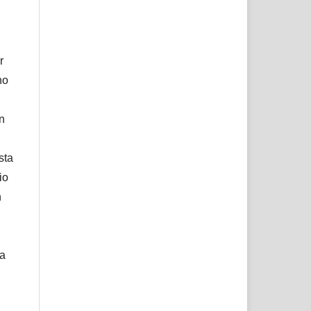
r
no
ón
sta
io
n
ta