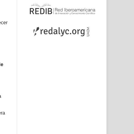
ecer
de
a
era