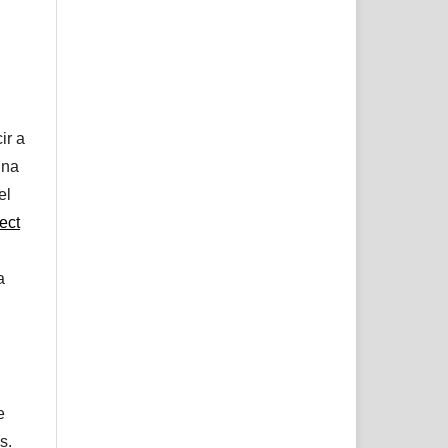
ir a
una
el
ect
a
e
s.