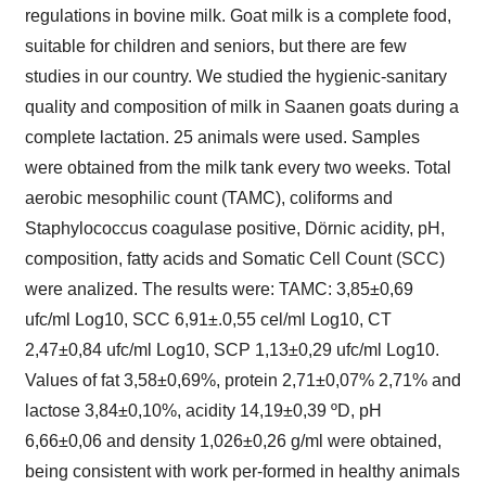
regulations in bovine milk. Goat milk is a complete food,
suitable for children and seniors, but there are few
studies in our country. We studied the hygienic-sanitary
quality and composition of milk in Saanen goats during a
complete lactation. 25 animals were used. Samples
were obtained from the milk tank every two weeks. Total
aerobic mesophilic count (TAMC), coliforms and
Staphylococcus coagulase positive, Dörnic acidity, pH,
composition, fatty acids and Somatic Cell Count (SCC)
were analized. The results were: TAMC: 3,85±0,69
ufc/ml Log10, SCC 6,91±.0,55 cel/ml Log10, CT
2,47±0,84 ufc/ml Log10, SCP 1,13±0,29 ufc/ml Log10.
Values of fat 3,58±0,69%, protein 2,71±0,07% 2,71% and
lactose 3,84±0,10%, acidity 14,19±0,39 ºD, pH
6,66±0,06 and density 1,026±0,26 g/ml were obtained,
being consistent with work per-formed in healthy animals