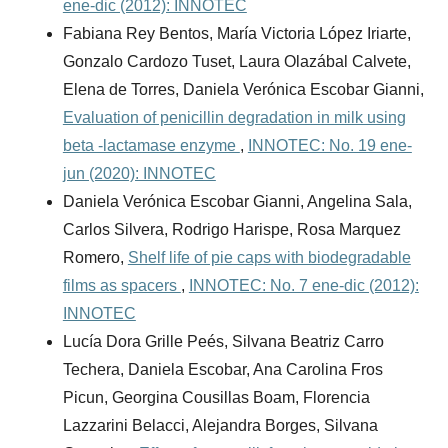
ene-dic (2012): INNOTEC
Fabiana Rey Bentos, María Victoria López Iriarte,
Gonzalo Cardozo Tuset, Laura Olazábal Calvete,
Elena de Torres, Daniela Verónica Escobar Gianni,
Evaluation of penicillin degradation in milk using
beta -lactamase enzyme
,
INNOTEC: No. 19 ene-
jun (2020): INNOTEC
Daniela Verónica Escobar Gianni, Angelina Sala,
Carlos Silvera, Rodrigo Harispe, Rosa Marquez
Romero,
Shelf life of pie caps with biodegradable
films as spacers
,
INNOTEC: No. 7 ene-dic (2012):
INNOTEC
Lucía Dora Grille Peés, Silvana Beatriz Carro
Techera, Daniela Escobar, Ana Carolina Fros
Picun, Georgina Cousillas Boam, Florencia
Lazzarini Belacci, Alejandra Borges, Silvana