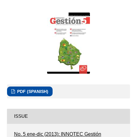
PDF (SPANISH)
ISSUE
No. 5 ene-dic (2013): INNOTEC Gestión