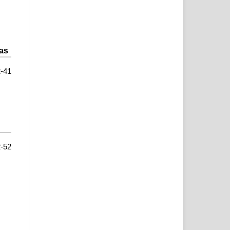
cas
-41
-52