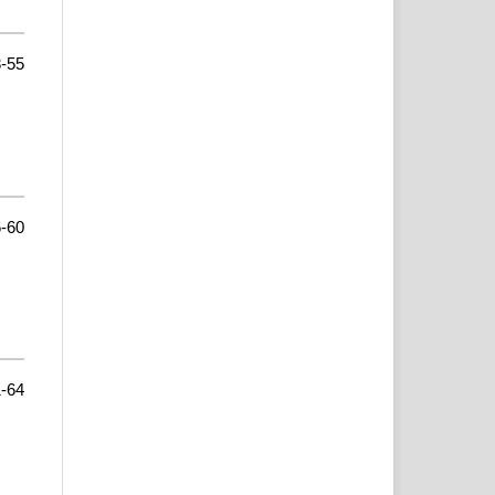
-55
-60
-64