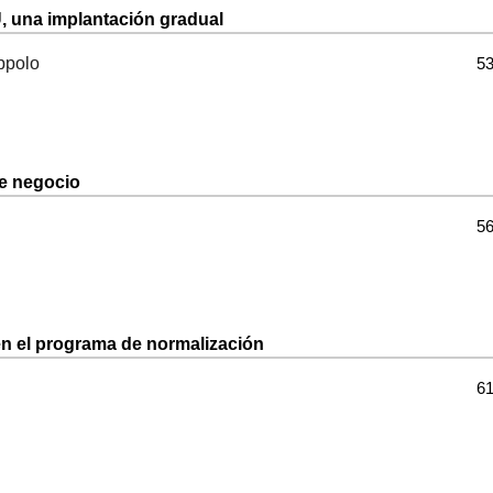
U, una implantación gradual
ppolo
53
e negocio
56
n el programa de normalización
61