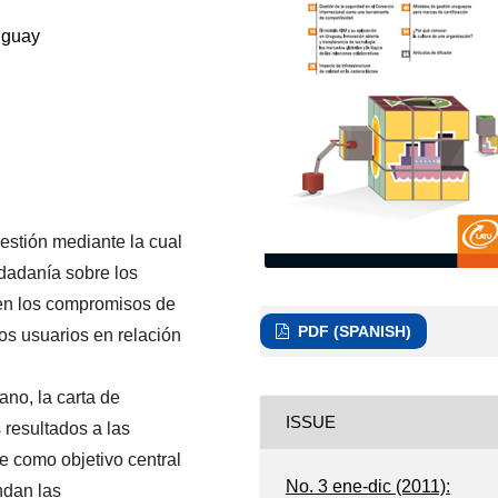
uguay
estión mediante la cual
udadanía sobre los
en los compromisos de
PDF (SPANISH)
los usuarios en relación
no, la carta de
ISSUE
s resultados a las
e como objetivo central
No. 3 ene-dic (2011):
indan las