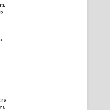
sta
io
n
ta
ir a
una