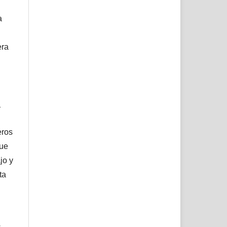
a
era
l
eros
que
jo y
ta