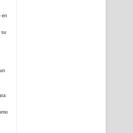
e en
 su
 un
ara
como