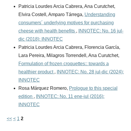
Patricia Lourdes Arcia Cabrera, Ana Curutchet,
Elvira Costell, Amparo Tárrega,
Understanding
consumers´ underlying motives for purchasing
cheese with health benefits
,
INNOTEC: No. 16 jul-
dic (2018): INNOTEC
Patricia Lourdes Arcia Cabrera, Florencia García,
Lara Pereira, Milagros Torrendell, Ana Curutchet,
Formulation of frozen croquettes:: towards a
healthier product
,
INNOTEC: No. 28 jul-dic (2024):
INNOTEC
Rosa Márquez Romero,
Prologue to this special
edition
,
INNOTEC: No. 11 ene-jul (2016):
INNOTEC
<<
<
1
2