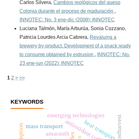
Carlos Silvera,
Cambios reológicos del queso
Colonia durante el proceso de maduración
,
INNOTEC: No. 3 ene-dic (2008): INNOTEC
Luciana Talmón, María Arburúa, Sonia Cozzano,
Patricia Lourdes Arcia Cabrera,
Revaluing a
brewery by-product. Development of a snack ready
to consume obtained by extrusion
,
INNOTEC: No.
23 ene-jun (2022): INNOTEC
1
2
>
>>
KEYWORDS
emerging technologies
postharvest
antioxidant coffee fibre
heat transport
mass transport
amaranth