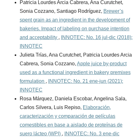
Patricia Lourdes Arcia Cabrera, Ana Curutchet,
Sonia Cozzano, Santiago Rodríguez,
Brewer’s
spent grain as an ingredient in the development of
bakeries. Impact of labeling on purchase intention
and acceptability
,
INNOTEC: No. 16 jul-dic (2018):
INNOTEC
Julieta Trías, Ana Curutchet, Patricia Lourdes Arcia
Cabrera, Sonia Cozzano,
Apple juice by-product
used as a functional ingredient in bakery premixes
formulation
,
INNOTEC: No. 21 ene-jun (2021):
INNOTEC
Rosa Márquez, Daniela Escobar, Angelina Sala,
Carlos Silvera, Luis Repiso,
Elaboración,
caracterización y comparación de películas
comestibles en base a aislado de proteínas de
suero lácteo (WPI)
,
INNOTEC: No. 3 ene-dic