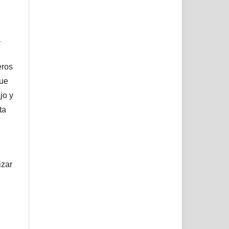
l
eros
que
jo y
ta
izar