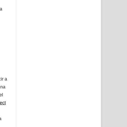
ta
ir a
una
el
ect
a