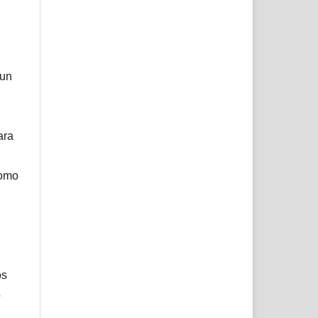
 un
ara
como
os
o