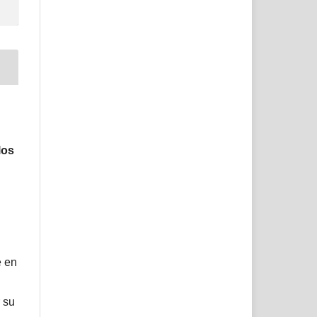
los
e en
 su