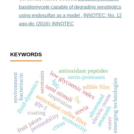
basidiomycete capable of degrading xenobiotics
using endosulfan as a model
,
INNOTEC: No. 12
ago-dic (2016): INNOTEC
KEYWORDS
antioxidant peptides
low glycaemic index
serotonin
environment
bacteriocin
serin-proteases
emerging technologies
hplc
fluid-dynamics
taste stimuli
edible film
respiration
electric ovens
antioxidant coffee fibre
ultrasound
fos
glp-1
stevia
amaranth
coating
permeability
ecotoxicity
fruit juices
water
citrus