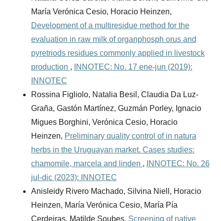
María Verónica Cesio, Horacio Heinzen,
Development of a multiresidue method for the
evaluation in raw milk of organphosph orus and
pyretriods residues commonly applied in livestock
production
,
INNOTEC: No. 17 ene-jun (2019):
INNOTEC
Rossina Figliolo, Natalia Besil, Claudia Da Luz-
Graña, Gastón Martínez, Guzmán Porley, Ignacio
Migues Borghini, Verónica Cesio, Horacio
Heinzen,
Preliminary quality control of in natura
herbs in the Uruguayan market. Cases studies:
chamomile, marcela and linden
,
INNOTEC: No. 26
jul-dic (2023): INNOTEC
Anisleidy Rivero Machado, Silvina Niell, Horacio
Heinzen, María Verónica Cesio, María Pía
Cerdeiras, Matilde Soubes,
Screening of native