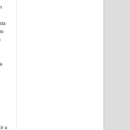
ón
sta
io
n
ta
ir a