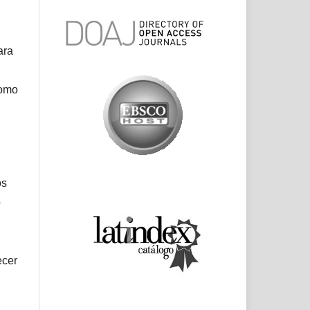
ara
como
os
o
ecer