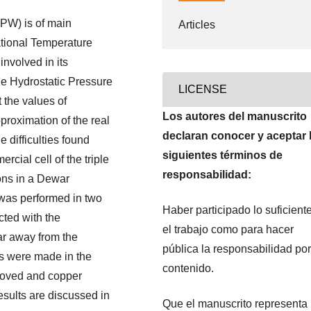
TPW) is of main
Articles
ational Temperature
involved in its
the Hydrostatic Pressure
LICENSE
t the values of
Los autores del manuscrito
proximation of the real
declaran conocer y aceptar 
e difficulties found
siguientes términos de
cial cell of the triple
responsabilidad:
ions in a Dewar
 was performed in two
Haber participado lo suficient
cted with the
el trabajo como para hacer
ar away from the
pública la responsabilidad por
es were made in the
contenido.
proved and copper
Results are discussed in
Que el manuscrito representa