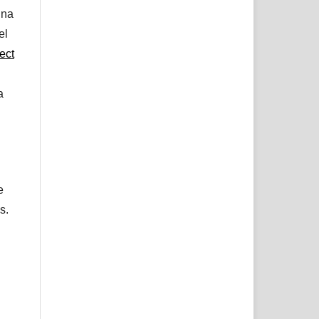
una
el
ect
a
e
s.