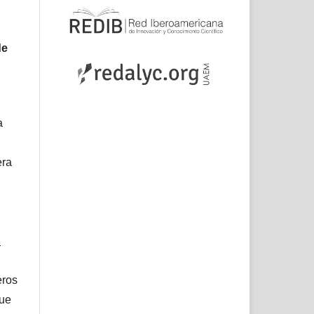
de
a
era
l
eros
que