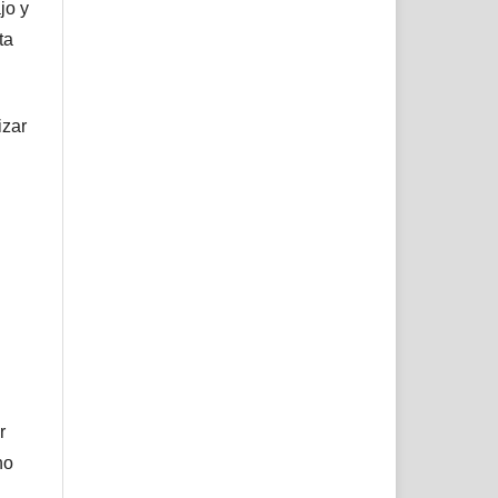
jo y
ta
izar
r
no