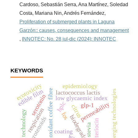
Cardoso, Sebastián Serra, Ana Martínez, Soledad
Costa, Mariana Nin, Andrés Fernández,
Proliferation of submerged plants in Laguna
Garzón:: causes, consequences and management
,
INNOTEC: No. 28 jul-dic (2024): INNOTEC
KEYWORDS
ecotoxicity
epidemiology
edible film
antioxidant coffee fibre
emerging technologies
lactococcus lactis
serotonin
low glycaemic index
hplc
permeability
glp-1
citrus
respiration
hurdle technology
fos
biodegradable
carotenoids
bacteriocin
stevia
coating