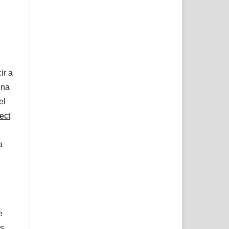
ir a
una
el
ect
a
e
s.