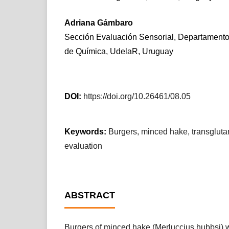
Adriana Gámbaro
Sección Evaluación Sensorial, Departamento
de Química, UdelaR, Uruguay
DOI:
https://doi.org/10.26461/08.05
Keywords:
Burgers, minced hake, transgluta
evaluation
ABSTRACT
Burgers of minced hake (Merluccius hubbsi) 