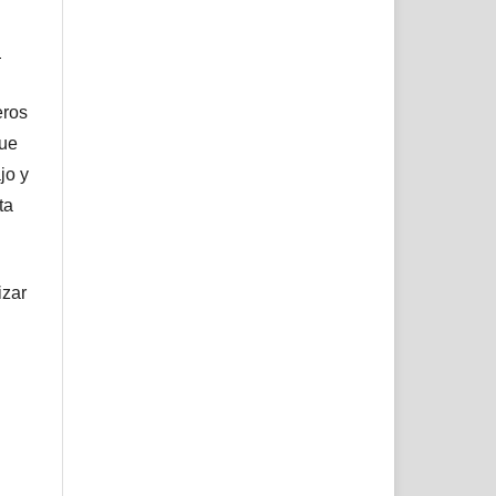
l
eros
que
jo y
ta
izar