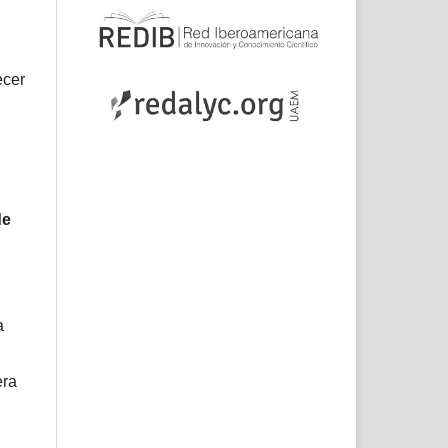
ecer
de
a
era