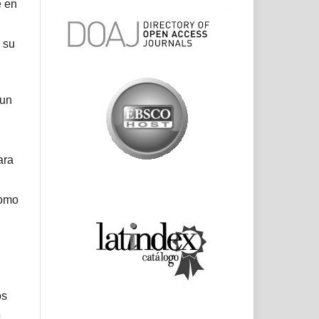
e en
 su
 un
ara
como
os
o