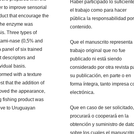
Haber participado lo suficient
er to improve sensorial
el trabajo como para hacer
duct that encourage the
pública la responsabilidad por
f the enzyme was
contenido.
is. Three types of
utami-nase (0,5% and
Que el manuscrito representa
panel of six trained
trabajo original que no fue
t descriptors and
publicado ni está siendo
vidual basis.
considerado por otra revista p
ormed with a texture
su publicación, en parte o en
t that the addition of
forma íntegra, tanto impresa 
roved the appearance,
electrónica.
ng fishing product was
Que en caso de ser solicitado,
tive to Uruguayan
procurará o cooperará en la
obtención y suministro de dat
sobre los cuales el manuscrit