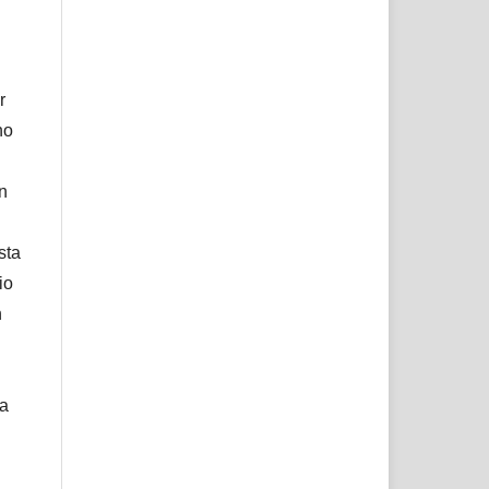
r
no
ón
sta
io
n
ta