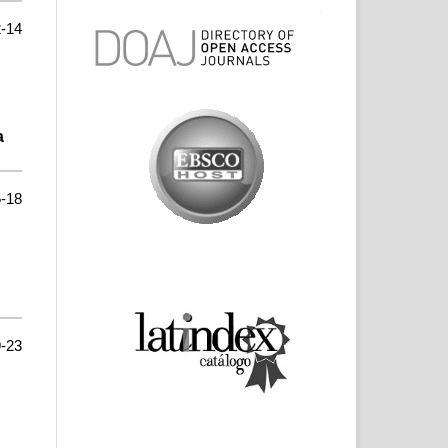
-14
a
-18
-23