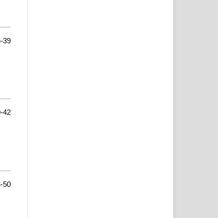
-39
-42
-50