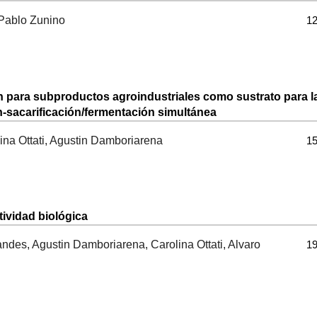
 Pablo Zunino
12
n para subproductos agroindustriales como sustrato para l
n-sacarificación/fermentación simultánea
ina Ottati, Agustin Damboriarena
15
ividad biológica
andes, Agustin Damboriarena, Carolina Ottati, Alvaro
19