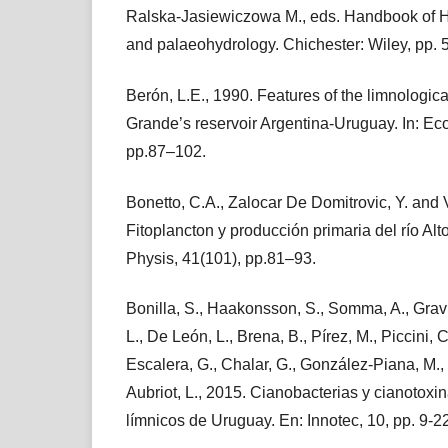
Ralska‐Jasiewiczowa M., eds. Handbook of 
and palaeohydrology. Chichester: Wiley, pp.
Berón, L.E., 1990. Features of the limnologica
Grande’s reservoir Argentina-Uruguay. In: Eco
pp.87–102.
Bonetto, C.A., Zalocar De Domitrovic, Y. and V
Fitoplancton y producción primaria del río Alt
Physis, 41(101), pp.81–93.
Bonilla, S., Haakonsson, S., Somma, A., Gravier
L., De León, L., Brena, B., Pírez, M., Piccini, 
Escalera, G., Chalar, G., González-Piana, M., 
Aubriot, L., 2015. Cianobacterias y cianotox
límnicos de Uruguay. En: Innotec, 10, pp. 9-2