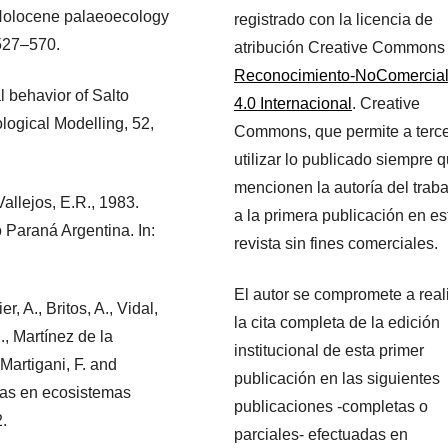
Holocene palaeoecology
registrado con la licencia de
 527–570.
atribución Creative Commons
Reconocimiento-NoComercia
l behavior of Salto
4.0 Internacional
. Creative
logical Modelling, 52,
Commons, que permite a terc
utilizar lo publicado siempre 
mencionen la autoría del traba
allejos, E.R., 1983.
a la primera publicación en es
o Paraná Argentina. In:
revista sin fines comerciales.
El autor se compromete a real
, A., Britos, A., Vidal,
la cita completa de la edición
C., Martínez de la
institucional de esta primer
Martigani, F. and
publicación en las siguientes
inas en ecosistemas
publicaciones -completas o
2.
parciales- efectuadas en