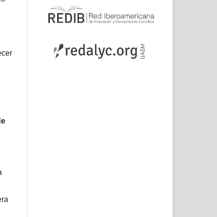
o
ecer
de
a
era