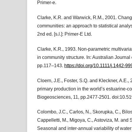
Primer-e.
Clarke, K.R. and Warwick, R.M., 2001. Chang
communities: an approach to statistical analys
2nd ed. [s.l.]: Primer-E Ltd.
Clarke, K.R., 1993. Non‐parametric multivari
in community structure. In: Australian Journal 
pp.117–143.
https://doi.org/10.1111/j.1442-9
Cloern, J.E., Foster, S.Q. and Kleckner, A.E.
primary production in the world’s estuarine-c
Biogeosciences, 11, pp.2477-2501. doi:10.5
Colombo, J.C., Carlos, N., Skorupka, C., Bilos,
Cappelletti, M., Migoya, C., Astoviza, M. and 
Seasonal and inter-annual variability of water