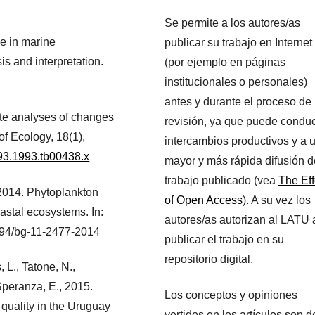
Se permite a los autores/as
e in marine
publicar su trabajo en Internet
is and interpretation.
(por ejemplo en páginas
institucionales o personales)
antes y durante el proceso de
ate analyses of changes
revisión, ya que puede conduc
of Ecology, 18(1),
intercambios productivos y a 
993.1993.tb00438.x
mayor y más rápida difusión d
trabajo publicado (vea
The Eff
, 2014. Phytoplankton
of Open Access
). A su vez los
oastal ecosystems. In:
autores/as autorizan al LATU 
194/bg-11-2477-2014
publicar el trabajo en su
repositorio digital.
 L., Tatone, N.,
Speranza, E., 2015.
Los conceptos y opiniones
 quality in the Uruguay
vertidos en los artículos son d