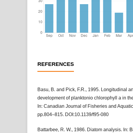
REFERENCES
Basu, B. and Pick, F.R., 1995. Longitudinal 
development of planktonio chlorophyll a in th
In: Canadian Journal of Fisheries and Aquatic
pp.804–815. DOI:10.1139/f95-080
Battarbee, R. W., 1986. Diatom analysis. In: 