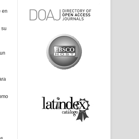
e en
 su
 un
ara
como
os