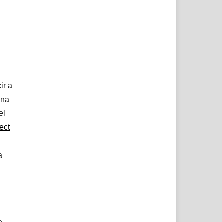
ir a
una
el
ect
a
e