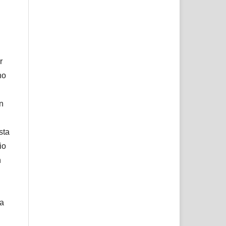
r
no
ón
sta
io
n
ta