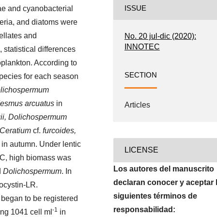
gae and cyanobacterial
ISSUE
teria, and diatoms were
ellates and
No. 20 jul-dic (2020):
INNOTEC
statistical differences
plankton. According to
SECTION
 species for each season
lichospermum
desmus arcuatus
in
Articles
gii, Dolichospermum
Ceratium
cf.
furcoides,
 in autumn. Under lentic
LICENSE
ºC, high biomass was
Los autores del manuscrito
d
Dolichospermum
. In
declaran conocer y aceptar 
ocystin-LR.
siguientes términos de
began to be registered
responsabilidad:
-1
ing 1041 cell ml
in