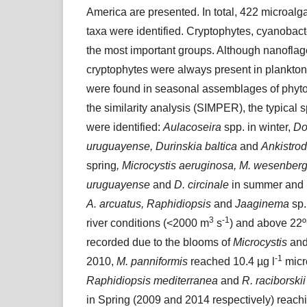
America are presented. In total, 422 microal
taxa were identified. Cryptophytes, cyanobac
the most important groups. Although nanoflag
cryptophytes were always present in plankton, 
were found in seasonal assemblages of phyto
the similarity analysis (SIMPER), the typical
were identified:
Aulacoseira
spp. in winter,
Do
uruguayense, Durinskia baltica
and
Ankistro
spring
, Microcystis aeruginosa, M. wesenber
uruguayense
and
D. circinale
in summer and
A. arcuatus, Raphidiopsis
and
Jaaginema
sp.
3
-1
river conditions (<2000 m
s
) and above 22
recorded due to the blooms of
Microcystis
an
-1
2010,
M. panniformis
reached 10.4 µg l
micr
Raphidiopsis mediterranea
and
R. raciborskii
in Spring (2009 and 2014 respectively) reach