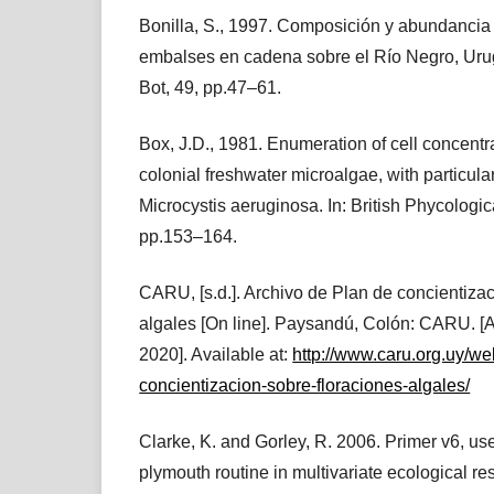
Bonilla, S., 1997. Composición y abundancia f
embalses en cadena sobre el Río Negro, Urugu
Bot, 49, pp.47–61.
Box, J.D., 1981. Enumeration of cell concentr
colonial freshwater microalgae, with particula
Microcystis aeruginosa. In: British Phycologic
pp.153–164.
CARU, [s.d.]. Archivo de Plan de concientizac
algales [On line]. Paysandú, Colón: CARU. [
2020]. Available at:
http://www.caru.org.uy/we
concientizacion-sobre-floraciones-algales/
Clarke, K. and Gorley, R. 2006. Primer v6, use
plymouth routine in multivariate ecological r