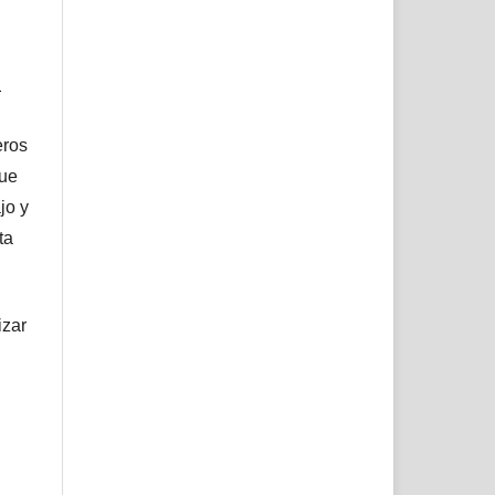
l
eros
que
jo y
ta
izar