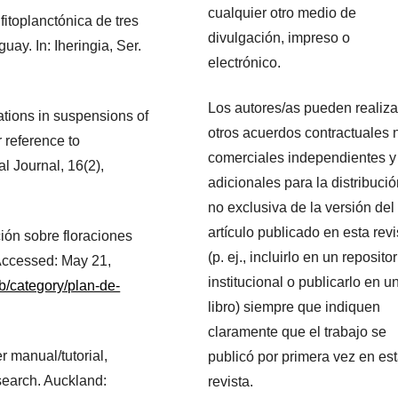
cualquier otro medio de
itoplanctónica de tres
divulgación, impreso o
ay. In: Iheringia, Ser.
electrónico.
Los autores/as pueden realiza
ations in suspensions of
otros acuerdos contractuales 
r reference to
comerciales independientes y
al Journal, 16(2),
adicionales para la distribuci
no exclusiva de la versión del
artículo publicado en esta revi
ión sobre floraciones
(p. ej., incluirlo en un repositor
Accessed: May 21,
institucional o publicarlo en u
b/category/plan-de-
libro) siempre que indiquen
claramente que el trabajo se
r manual/tutorial,
publicó por primera vez en es
esearch. Auckland:
revista.