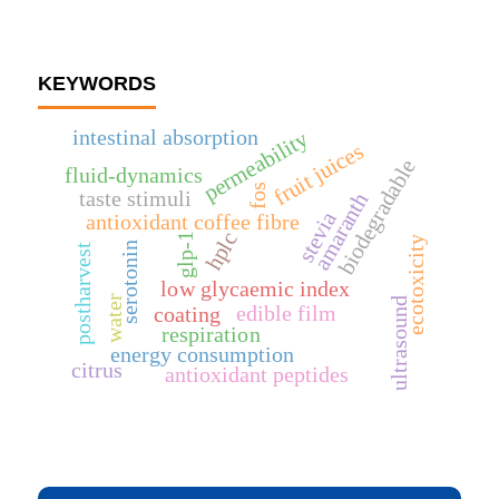
KEYWORDS
intestinal absorption
permeability
fruit juices
biodegradable
fluid-dynamics
fos
taste stimuli
amaranth
stevia
antioxidant coffee fibre
hplc
glp-1
ecotoxicity
serotonin
postharvest
low glycaemic index
water
ultrasound
edible film
coating
respiration
energy consumption
citrus
antioxidant peptides