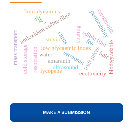
carotenoids
fluid-dynamics
permeability
antioxidant coffee fibre
glp-1
coating
edible film
mass transport
citrus
stevia
fos
biodegradable
low glycaemic index
cold storage
fruit juices
respiration
serotonin
hplc
water
amaranth
ultrasound
lycopene
ecotoxicity
MAKE A SUBMISSION