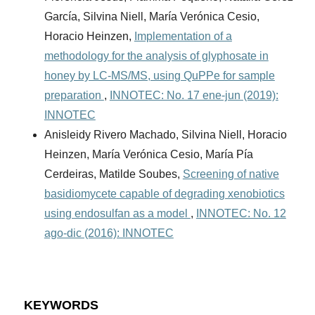
García, Silvina Niell, María Verónica Cesio,
Horacio Heinzen,
Implementation of a
methodology for the analysis of glyphosate in
honey by LC-MS/MS, using QuPPe for sample
preparation
,
INNOTEC: No. 17 ene-jun (2019):
INNOTEC
Anisleidy Rivero Machado, Silvina Niell, Horacio
Heinzen, María Verónica Cesio, María Pía
Cerdeiras, Matilde Soubes,
Screening of native
basidiomycete capable of degrading xenobiotics
using endosulfan as a model
,
INNOTEC: No. 12
ago-dic (2016): INNOTEC
KEYWORDS