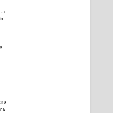
sta
io
n
ta
ir a
una