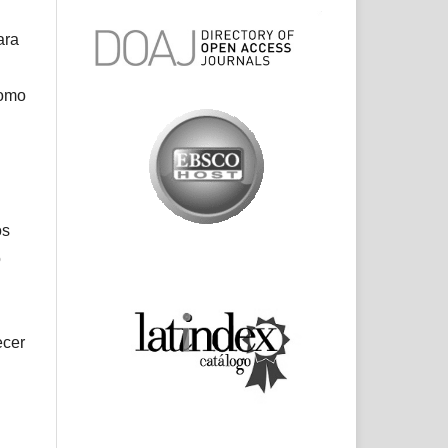
ara
como
os
o
ecer