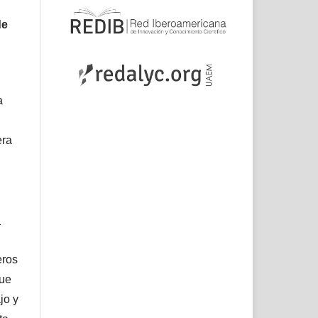
de
a
era
l
eros
que
jo y