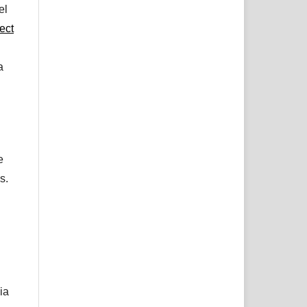
el
ect
a
e
s.
ia