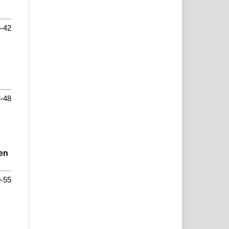
-42
-48
 en
-55