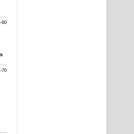
-60
es
-70