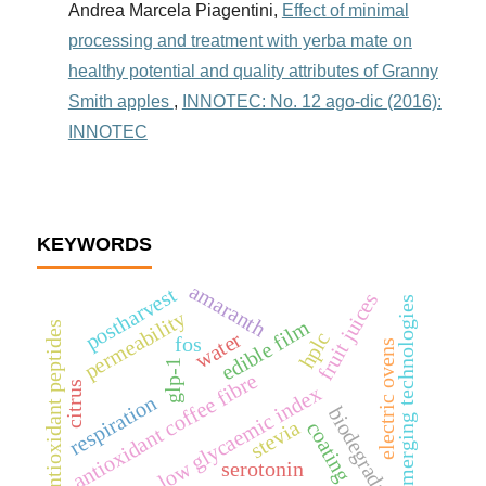
Andrea Marcela Piagentini,
Effect of minimal
processing and treatment with yerba mate on
healthy potential and quality attributes of Granny
Smith apples
,
INNOTEC: No. 12 ago-dic (2016):
INNOTEC
KEYWORDS
amaranth
postharvest
fruit juices
emerging technologies
permeability
edible film
antioxidant peptides
water
hplc
fos
electric ovens
glp-1
antioxidant coffee fibre
citrus
low glycaemic index
respiration
biodegradable
stevia
coating
serotonin