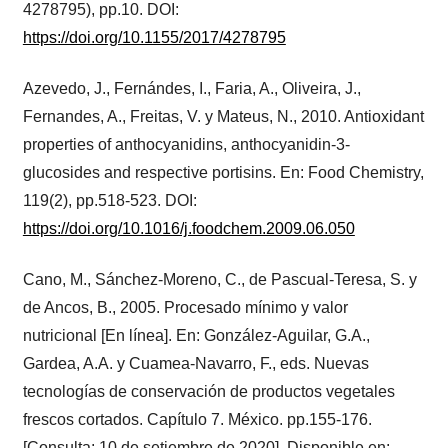
4278795), pp.10. DOI:
https://doi.org/10.1155/2017/4278795
Azevedo, J., Fernándes, I., Faria, A., Oliveira, J.,
Fernandes, A., Freitas, V. y Mateus, N., 2010. Antioxidant
properties of anthocyanidins, anthocyanidin-3-
glucosides and respective portisins. En: Food Chemistry,
119(2), pp.518-523. DOI:
https://doi.org/10.1016/j.foodchem.2009.06.050
Cano, M., Sánchez-Moreno, C., de Pascual-Teresa, S. y
de Ancos, B., 2005. Procesado mínimo y valor
nutricional [En línea]. En: González-Aguilar, G.A.,
Gardea, A.A. y Cuamea-Navarro, F., eds. Nuevas
tecnologías de conservación de productos vegetales
frescos cortados. Capítulo 7. México. pp.155-176.
[Consulta: 10 de setiembre de 2020]. Disponible en: