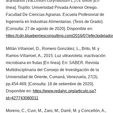
arándanos (Vaccinium corymbosum L.) cv. Biloxi [En
línea]. Trujillo: Universidad Privada Antenor Orrego.
Facultad De Ciencias Agrarias. Escuela Profesional de
Ingeniería en Industrias Alimentarias. (Tesis de Grado).
[Consulta: 27 de agosto de 2020]. Disponible en:
https://cdn.blueberriesconsulting.com/2016/07/efectodelados
Millán Villarroel, D., Romero González, L., Brito, M. y
Ramos-Villarroel, A., 2015. Luz ultravioleta: inactivación
microbiana en frutas [En línea]. En: SABER. Revista
Multidisciplinaria del Consejo de Investigación de la
Universidad de Oriente, Cumaná, Venezuela, 27(3),
pp.454-469. [Consulta: 18 de setiembre de 2020].
Disponible en:
https://www.redalyc.org/articulo.oa?
id=427743080011
Moreno, C., Cuvi, M., Zaro, M., Darré, M. y Concellón, A.,