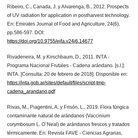
Ribeiro, C., Canada, J. y Alvarenga, B., 2012. Prospects
of UV radiation for application in postharvest technology.
En: Emirates Journal of Food and Agriculture, 24(6),
pp.586-597. DOI:
https://doi.org/10.9755/ejfa.v24i6.14677
Rivadeneira, M. y Kirschbaum, D., 2011. INTA -
Programa Nacional Frutales - Cadena arándano. [s.l.]:
INTA. [Consulta: 20 de febrero de 2018]. Disponible en:
https://inta.gob.ar/sites/default/files/script-tmp-
cadena_arandano.pdf
Rivas, M., Piagentini, A. y Frisón, L., 2019. Flora fúngica
contaminante natural de arándanos (Vaccinium
corymbosum L. O´Neal) de arándanos frescos y tratados
térmicamente. En: Revista FAVE - Ciencias Agrarias,