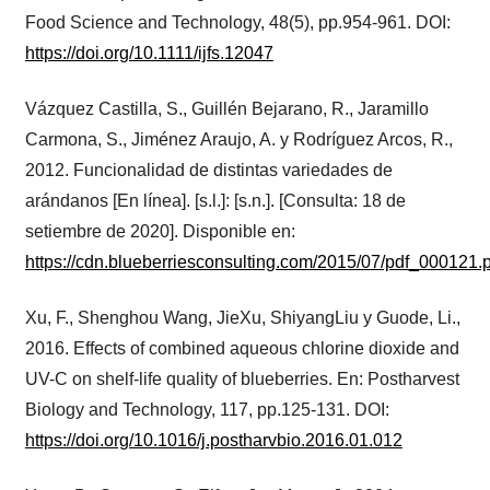
Food Science and Technology, 48(5), pp.954-961. DOI:
https://doi.org/10.1111/ijfs.12047
Vázquez Castilla, S., Guillén Bejarano, R., Jaramillo
Carmona, S., Jiménez Araujo, A. y Rodríguez Arcos, R.,
2012. Funcionalidad de distintas variedades de
arándanos [En línea]. [s.l.]: [s.n.]. [Consulta: 18 de
setiembre de 2020]. Disponible en:
https://cdn.blueberriesconsulting.com/2015/07/pdf_000121.
Xu, F., Shenghou Wang, JieXu, ShiyangLiu y Guode, Li.,
2016. Effects of combined aqueous chlorine dioxide and
UV-C on shelf-life quality of blueberries. En: Postharvest
Biology and Technology, 117, pp.125-131. DOI:
https://doi.org/10.1016/j.postharvbio.2016.01.012