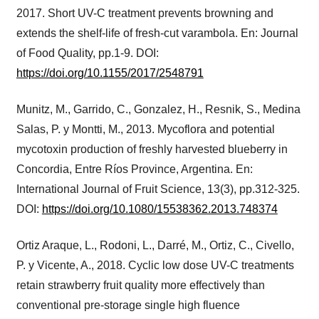
2017. Short UV-C treatment prevents browning and
extends the shelf-life of fresh-cut varambola. En: Journal
of Food Quality, pp.1-9. DOI:
https://doi.org/10.1155/2017/2548791
Munitz, M., Garrido, C., Gonzalez, H., Resnik, S., Medina
Salas, P. y Montti, M., 2013. Mycoflora and potential
mycotoxin production of freshly harvested blueberry in
Concordia, Entre Ríos Province, Argentina. En:
International Journal of Fruit Science, 13(3), pp.312-325.
DOI:
https://doi.org/10.1080/15538362.2013.748374
Ortiz Araque, L., Rodoni, L., Darré, M., Ortiz, C., Civello,
P. y Vicente, A., 2018. Cyclic low dose UV-C treatments
retain strawberry fruit quality more effectively than
conventional pre-storage single high fluence