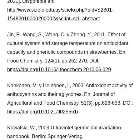
2020]. Disponible en:
http://www.scielo.edu.uy/scielo.php?pid=S2301-
15482016000200002&script=sci_abstract
Jin, P., Wang, S., Wang, C. y Zheng, Y., 2011. Effect of
cultural system and storage temperature on antioxidant
capacity and phenolic compounds in strawberries. En:
Food Chemistry, 124(1), pp.262-270. DOI:
https://doi.org/10.1016/j.foodchem.2010.06.029
Kahkonen, M. y Heinonen, I., 2003. Antioxidant activity of
anthocyanins and their aglycones. En: Journal of
Agricultural and Food Chemistry, 51(3), pp.628-633. DOI:
https://doi.org/10.1021/jf025551i
Kowalski, W., 2009.Ultraviolet germicidal irradiation
handbook. Berlín: Springer-Verlag.