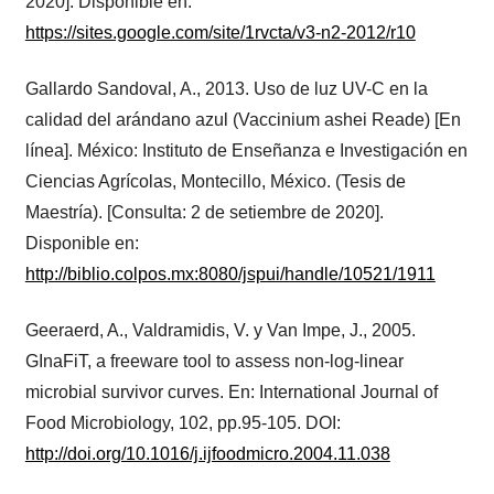
2020]. Disponible en:
https://sites.google.com/site/1rvcta/v3-n2-2012/r10
Gallardo Sandoval, A., 2013. Uso de luz UV-C en la
calidad del arándano azul (Vaccinium ashei Reade) [En
línea]. México: Instituto de Enseñanza e Investigación en
Ciencias Agrícolas, Montecillo, México. (Tesis de
Maestría). [Consulta: 2 de setiembre de 2020].
Disponible en:
http://biblio.colpos.mx:8080/jspui/handle/10521/1911
Geeraerd, A., Valdramidis, V. y Van Impe, J., 2005.
GInaFiT, a freeware tool to assess non-log-linear
microbial survivor curves. En: International Journal of
Food Microbiology, 102, pp.95-105. DOI:
http://doi.org/10.1016/j.ijfoodmicro.2004.11.038