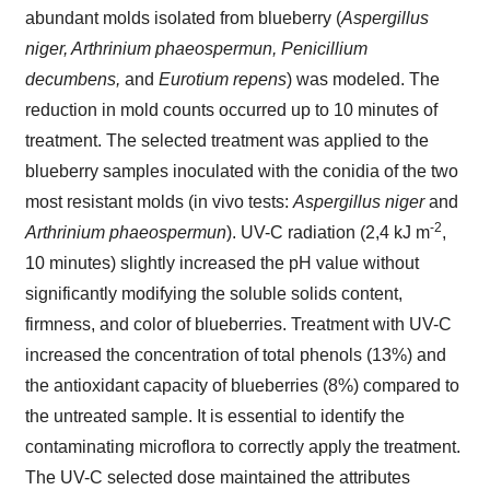
abundant molds isolated from blueberry (
Aspergillus
niger, Arthrinium phaeospermun, Penicillium
decumbens,
and
Eurotium repens
) was modeled. The
reduction in mold counts occurred up to 10 minutes of
treatment. The selected treatment was applied to the
blueberry samples inoculated with the conidia of the two
most resistant molds (in vivo tests:
Aspergillus niger
and
-2
Arthrinium phaeospermun
). UV-C radiation (2,4 kJ m
,
10 minutes) slightly increased the pH value without
significantly modifying the soluble solids content,
firmness, and color of blueberries. Treatment with UV-C
increased the concentration of total phenols (13%) and
the antioxidant capacity of blueberries (8%) compared to
the untreated sample. It is essential to identify the
contaminating microflora to correctly apply the treatment.
The UV-C selected dose maintained the attributes