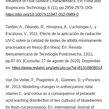
Influence of Fruit Surface Characteristics. En: Food and
Bioprocess Technology, 6 (11), pp.2959-2973. DOI:
https://doi.org/10.1007/s11947-012-0989-0
Tardón, A., Obando, R., Hinojosa, A., Luchsinger, L. y
Escalona, V., 2011. Efecto de la aplicación de radiación
UV-C sobre la calidad de brotes de alfalfa mínimamente
procesados en fresco [En línea]. En: Revista
Iberoamericana de Tecnología Postcosecha, 12(1),
pp.87-93. [Consulta: 27 de agosto de 2020]. Disponible
en:
https://www.redalyc.org/articulo.oa?id=81318808014
Van De Velde, F., Piagentini, A., Güemes, D. y Pirovani,
M., 2013. Modelling changes in anthocyanins, total
vitamin C, and colour as a consequence of peracetic
acid washing disinfection of two cultivars of strawberries
for fresh-cut processing. En: International Journal of