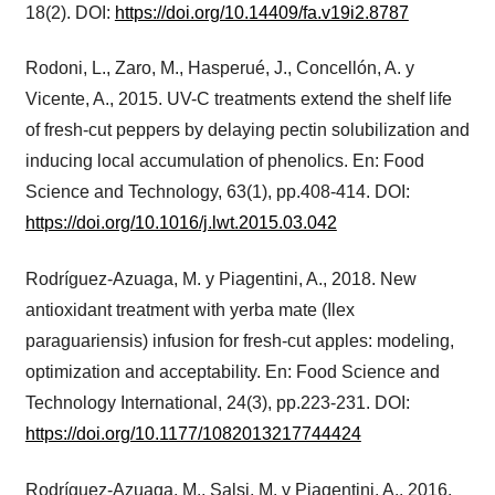
18(2). DOI:
https://doi.org/10.14409/fa.v19i2.8787
Rodoni, L., Zaro, M., Hasperué, J., Concellón, A. y
Vicente, A., 2015. UV-C treatments extend the shelf life
of fresh-cut peppers by delaying pectin solubilization and
inducing local accumulation of phenolics. En: Food
Science and Technology, 63(1), pp.408-414. DOI:
https://doi.org/10.1016/j.lwt.2015.03.042
Rodríguez-Azuaga, M. y Piagentini, A., 2018. New
antioxidant treatment with yerba mate (Ilex
paraguariensis) infusion for fresh-cut apples: modeling,
optimization and acceptability. En: Food Science and
Technology International, 24(3), pp.223-231. DOI:
https://doi.org/10.1177/1082013217744424
Rodríguez-Azuaga, M., Salsi, M. y Piagentini, A., 2016.