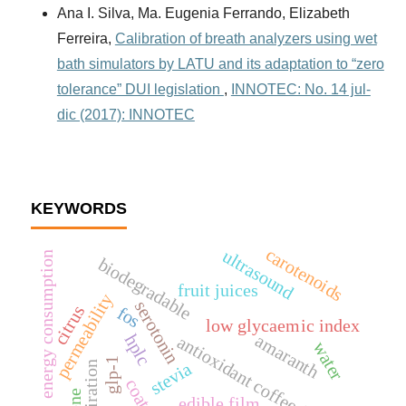
Ana I. Silva, Ma. Eugenia Ferrando, Elizabeth
Ferreira,
Calibration of breath analyzers using wet
bath simulators by LATU and its adaptation to “zero
tolerance” DUI legislation
,
INNOTEC: No. 14 jul-
dic (2017): INNOTEC
KEYWORDS
carotenoids
ultrasound
energy consumption
biodegradable
fruit juices
permeability
serotonin
citrus
fos
low glycaemic index
amaranth
hplc
antioxidant coffee fibre
water
glp-1
stevia
respiration
coating
edible film