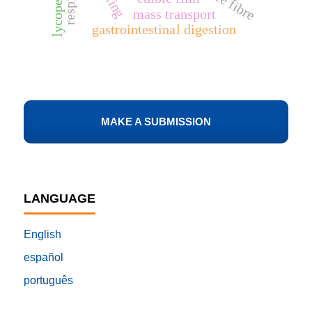
lycopene
mass transport
gastrointestinal digestion
MAKE A SUBMISSION
LANGUAGE
English
español
português