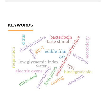
KEYWORDS
citrus
fluid-dynamics
bacteriocin
antioxidant coffee fibre
ecotoxicity
taste stimuli
glp-1
respiration
stevia
edible film
serotonin
fos
low glycaemic index
hplc
water
permeability
fruit juices
electric ovens
biodegradable
ultrasound
amaranth
coating