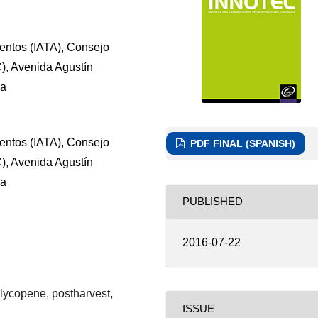
mentos (IATA), Consejo
C), Avenida Agustín
ña
mentos (IATA), Consejo
PDF FINAL (SPANISH)
C), Avenida Agustín
ña
PUBLISHED
2016-07-22
 lycopene, postharvest,
ISSUE