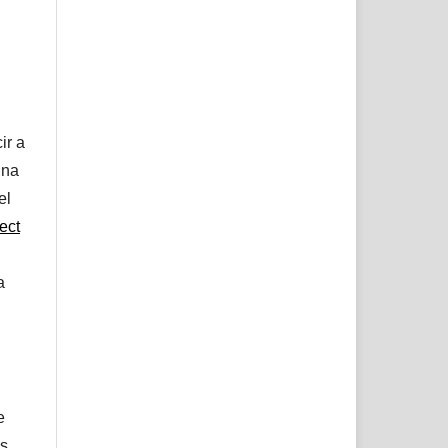
ir a
una
el
ect
a
e
s.