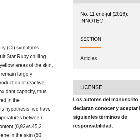
No. 11 ene-jul (2016):
INNOTEC
SECTION
njury (CI) symptoms
uit Star Ruby chilling
Articles
yellow areas of the skin,
 remain largely
roduction of reactive
LICENSE
xidant capacity, thus
Los autores del manuscrito
ved in the
declaran conocer y aceptar 
his hypothesis, we have
siguientes términos de
emperatures between
responsabilidad:
content (0,92vs.45,2
pene in the skin (50