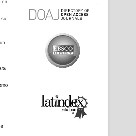
e en
 su
 un
ara
como
os
o