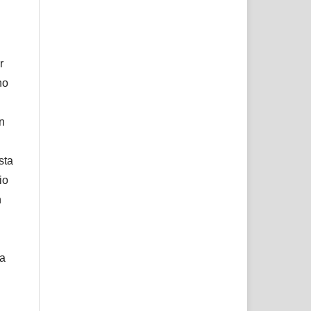
r
no
ón
sta
io
n
ta