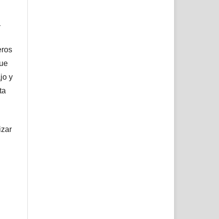
l
eros
que
jo y
ta
izar