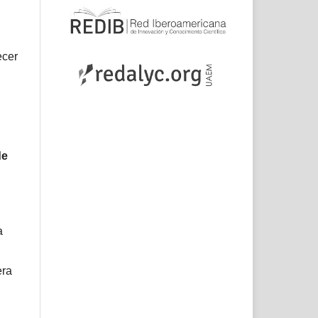
ecer
de
a
era