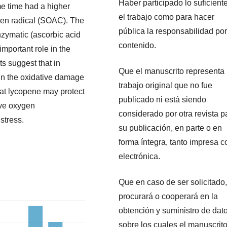
Haber participado lo suficient
me time had a higher
el trabajo como para hacer
ygen radical (SOAC). The
pública la responsabilidad por
nzymatic (ascorbic acid
contenido.
mportant role in the
ts suggest that in
Que el manuscrito representa
 in the oxidative damage
trabajo original que no fue
at lycopene may protect
publicado ni está siendo
ive oxygen
considerado por otra revista p
stress.
su publicación, en parte o en
forma íntegra, tanto impresa 
electrónica.
Que en caso de ser solicitado,
procurará o cooperará en la
obtención y suministro de dat
sobre los cuales el manuscrit