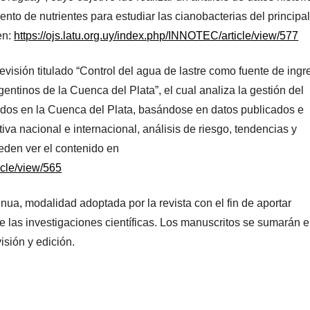
to de nutrientes para estudiar las cianobacterias del principa
en:
https://ojs.latu.org.uy/index.php/INNOTEC/article/view/577
revisión titulado “Control del agua de lastre como fuente de ingr
entinos de la Cuenca del Plata”, el cual analiza la gestión del
uados en la Cuenca del Plata, basándose en datos publicados e
iva nacional e internacional, análisis de riesgo, tendencias y
ueden ver el contenido en
icle/view/565
ua, modalidad adoptada por la revista con el fin de aportar
e las investigaciones científicas. Los manuscritos se sumarán 
visión y edición.