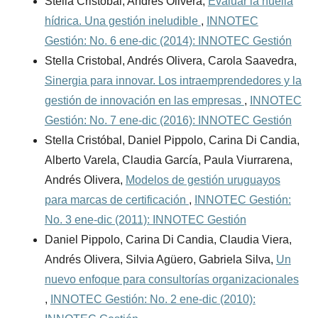
Stella Cristobal, Andrés Olivera,
Evaluar la huella
hídrica. Una gestión ineludible
,
INNOTEC
Gestión: No. 6 ene-dic (2014): INNOTEC Gestión
Stella Cristobal, Andrés Olivera, Carola Saavedra,
Sinergia para innovar. Los intraemprendedores y la
gestión de innovación en las empresas
,
INNOTEC
Gestión: No. 7 ene-dic (2016): INNOTEC Gestión
Stella Cristóbal, Daniel Pippolo, Carina Di Candia,
Alberto Varela, Claudia García, Paula Viurrarena,
Andrés Olivera,
Modelos de gestión uruguayos
para marcas de certificación
,
INNOTEC Gestión:
No. 3 ene-dic (2011): INNOTEC Gestión
Daniel Pippolo, Carina Di Candia, Claudia Viera,
Andrés Olivera, Silvia Agüero, Gabriela Silva,
Un
nuevo enfoque para consultorías organizacionales
,
INNOTEC Gestión: No. 2 ene-dic (2010):