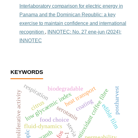
Interlaboratory comparison for electric energy in
Panama and the Dominican Republic: a key
exercise to maintain confidence and international
recognition
,
INNOTEC: No. 27 ene-jun (2024):
INNOTEC
KEYWORDS
respiration
heat transport
biodegradable
postharvest
antioxidant coffee fibre
antiproliferative activity
low glycaemic index
coating
citrus
edible film
serotonin
food choice
stevia
fluid-dynamics
amaranth
fos
hplc
permeability