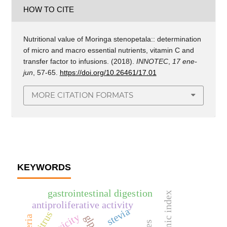
HOW TO CITE
Nutritional value of Moringa stenopetala:: determination
of micro and macro essential nutrients, vitamin C and
transfer factor to infusions. (2018).
INNOTEC
,
17 ene-
jun
, 57-65.
https://doi.org/10.26461/17.01
MORE CITATION FORMATS
KEYWORDS
gastrointestinal digestion
antiproliferative activity
stevia
citrus
glp-1