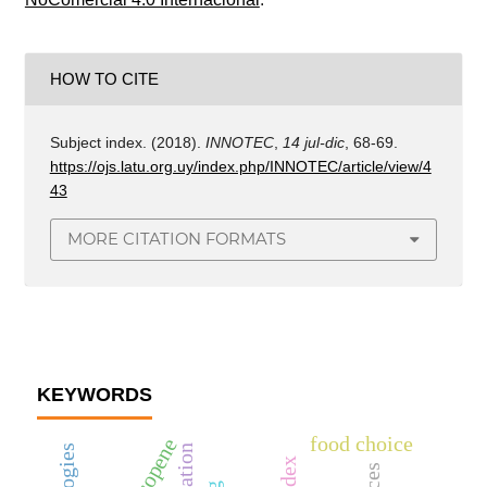
HOW TO CITE
Subject index. (2018).
INNOTEC
,
14 jul-dic
, 68-69.
https://ojs.latu.org.uy/index.php/INNOTEC/article/view/4
43
MORE CITATION FORMATS
KEYWORDS
food choice
lycopene