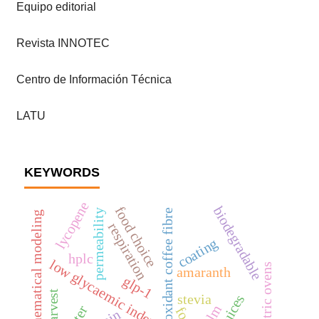
Equipo editorial
Revista INNOTEC
Centro de Información Técnica
LATU
KEYWORDS
lycopene
food choice
biodegradable
permeability
antioxidant coffee fibre
mathematical modeling
respiration
coating
hplc
low glycaemic index
electric ovens
amaranth
glp-1
stevia
fos