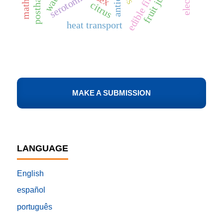
postharvest
fruit juices
edible film
water
serotonin
citrus
heat transport
MAKE A SUBMISSION
LANGUAGE
English
español
português