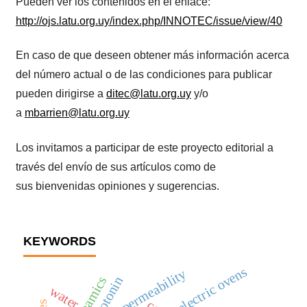
Pueden ver los contenidos en el enlace:
http://ojs.latu.org.uy/index.php/INNOTEC/issue/view/40
En caso de que deseen obtener más información acerca
del número actual o de las condiciones para publicar
pueden dirigirse a
ditec@latu.org.uy
y/o
a
mbarrien@latu.org.uy
Los invitamos a participar de este proyecto editorial a
través del envío de sus artículos como de
sus bienvenidas opiniones y sugerencias.
KEYWORDS
electric ovens
permeability
serotonin
water