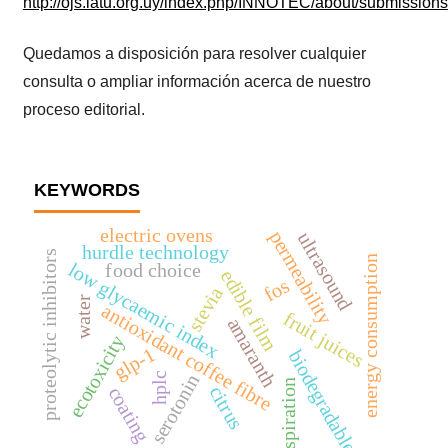
http://ojs.latu.org.uy/index.php/INNOTEC/about/submissions
Quedamos a disposición para resolver cualquier
consulta o ampliar información acerca de nuestro
proceso editorial.
KEYWORDS
electric ovens
permeability
ultrasound
hurdle technology
proteolytic inhibitors
energy consumption
low glycaemic index
food choice
edible film
fos
stevia
water
antioxidant coffee fibre
fruit juices
amaranth
ecotoxicity
glp-1
biodegradable
hplc
serotonin
respiration
citrus
coating