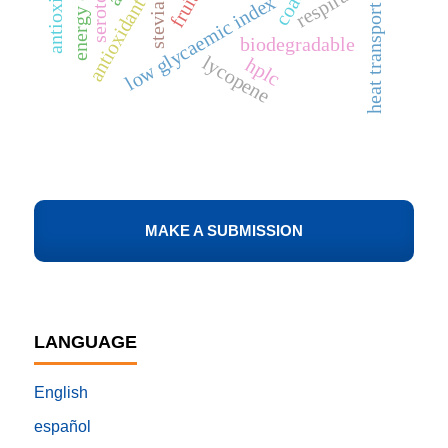
serotonin
low glycaemic index
stevia
heat transport
biodegradable
lycopene
hplc
MAKE A SUBMISSION
LANGUAGE
English
español