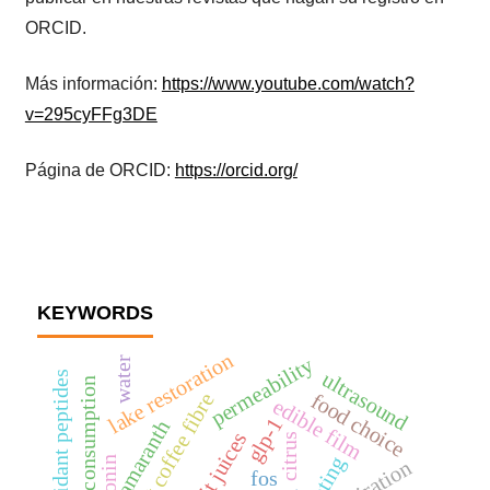
ORCID.
Más información:
https://www.youtube.com/watch?
v=295cyFFg3DE
Página de ORCID:
https://orcid.org/
KEYWORDS
lake restoration
permeability
water
ultrasound
antioxidant peptides
energy consumption
food choice
antioxidant coffee fibre
edible film
glp-1
amaranth
fruit juices
citrus
coating
respiration
fos