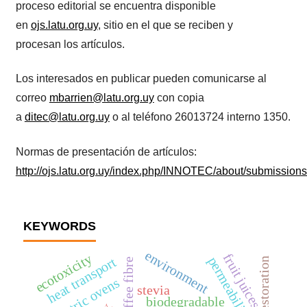
proceso editorial se encuentra disponible
en
ojs.latu.org.uy
, sitio en el que se reciben y
procesan los artículos.
Los interesados en publicar pueden comunicarse al
correo
mbarrien@latu.org.uy
con copia
a
ditec@latu.org.uy
o al teléfono 26013724 interno 1350.
Normas de presentación de artículos:
http://ojs.latu.org.uy/index.php/INNOTEC/about/submission
KEYWORDS
environment
fruit juices
ecotoxicity
permeability
heat transport
lake restoration
electric ovens
stevia
biodegradable