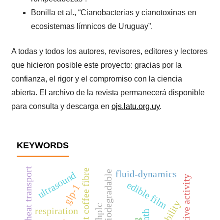
Bonilla et al., “Cianobacterias y cianotoxinas en
ecosistemas límnicos de Uruguay”.
A todas y todos los autores, revisores, editores y lectores
que hicieron posible este proyecto: gracias por la
confianza, el rigor y el compromiso con la ciencia
abierta. El archivo de la revista permanecerá disponible
para consulta y descarga en
ojs.latu.org.uy
.
KEYWORDS
heat transport
antioxidant coffee fibre
fluid-dynamics
biodegradable
ultrasound
edible film
glp-1
hplc
respiration