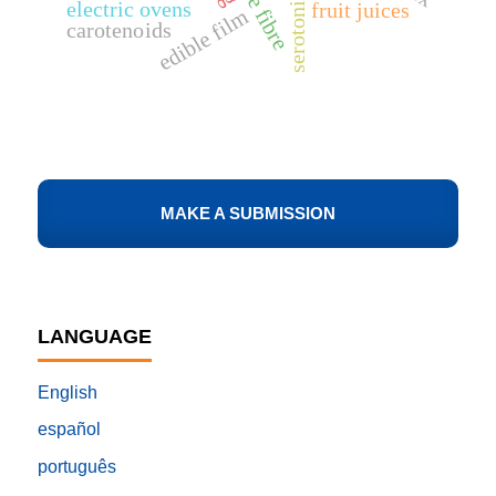
serotonin
electric ovens
fruit juices
edible film
carotenoids
MAKE A SUBMISSION
LANGUAGE
English
español
português