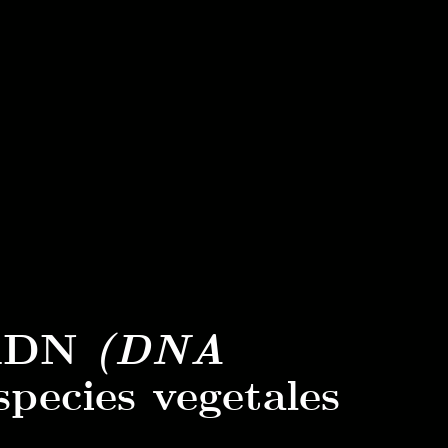
e ADN
(DNA
species vegetales