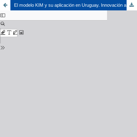
El modelo KIM y su aplicación en Uruguay. Innovación abierta y transferencia de tecnología: los mercados globales y la lógica de las relaciones colaborativas